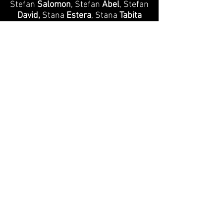
Stefan
Salomon
, Stefan
Abel
, Stefan
David,
Stana
Estera
, Stana
Tabita
Atelier mené en classe CLIN, dirigée
par Pauline Bergeret
avec des enfants Rroms de
Roumanie, âgés de 6 à 11 ans
animé par la plasticienne Suzy
Tchang autour de son exposition,
à l'IUT Paris 8 de Montreuil-sous-
bois.
Remerciements:
à l'accord de Bernard
Betant, directeur l'IUT Paris 8,
à la disponibilité de
l'institutrice Pauline Bergeret,
à DIDATTICA pour son implication de
terrain autour de la question Rrom,
Lien:
http://www.institut-charles-
cros.eu/