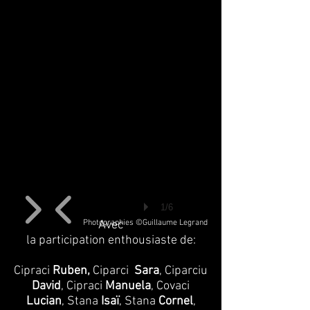
1/6
Photographies ©Guillaume Legrand
Avec
la participation enthousiaste de:
Cipraci
Ruben,
Ciparci
Sara
, Ciparciu
David
, Cipraci
Manuela
, Covaci
Lucian
, Stana
Isaï
, Stana
Cornel
,